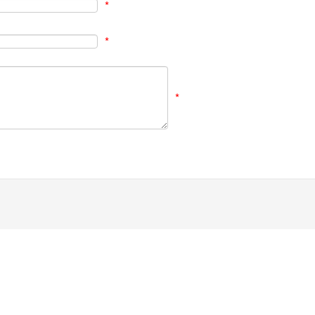
*
*
*