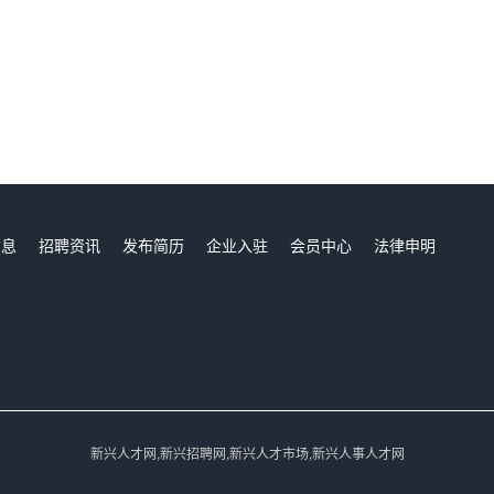
信息
招聘资讯
发布简历
企业入驻
会员中心
法律申明
们
新兴人才网,新兴招聘网,新兴人才市场,新兴人事人才网