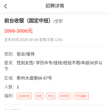
招聘详情
前台收银（固定中班）
/全职
2000-3000元
发布时间:2026-08-08 查看次数:1256
类别:
前台/接待
要求:
性别女性/ 学历中专/技校/经验不限/年龄30岁以
下
区域:
新州大道南66-67号
人数:
1
福利:
加班补助
包吃
包住
年终奖
节日福利