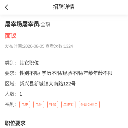
招聘详情
屠宰场屠宰员
/全职
面议
发布时间:2026-08-09 查看次数:1324
类别:
其它职位
要求:
性别不限/ 学历不限/经验不限/年龄年龄不限
区域:
新兴县新城镇大南路122号
人数:
1
福利:
包吃
包住
社保
年终奖
住房公积金
职位要求