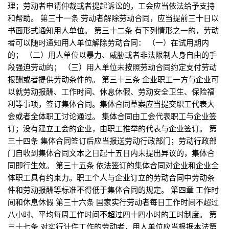
理；劳动者申请仲裁或者提起诉讼的，工会应当依法给予支持
和帮助。 第三十一条 劳动者解除劳动合同，应当提前三十日以
书面形式通知用人单位。 第三十二条 有下列情形之一的，劳动
者可以随时通知用人单位解除劳动合同： （一）在试用期内
的； （二）用人单位以暴力、威胁或者非法限制人身自由的手
段强迫劳动的； （三）用人单位未按照劳动合同约定支付劳动
报酬或者提供劳动条件的。 第三十三条 企业职工一方与企业可
以就劳动报酬、工作时间、休息休假、劳动安全卫生、保险福
利等事项，签订集体合同。集体合同草案应当提交职工代表大
会或者全体职工讨论通过。 集体合同由工会代表职工与企业签
订；没有建立工会的企业，由职工推举的代表与企业签订。 第
三十四条 集体合同签订后应当报送劳动行政部门；劳动行政部
门自收到集体合同文本之日起十五日内未提出异议的，集体合
同即行生效。 第三十五条 依法签订的集体合同对企业和企业全
体职工具有约束力。职工个人与企业订立的劳动合同中劳动条
件和劳动报酬等标准不得低于集体合同的规定。 第四章 工作时
间和休息休假 第三十六条 国家实行劳动者每日工作时间不超过
八小时、平均每周工作时间不超过四十四小时的工时制度。 第
三十七条 对实行计件工作的劳动者，用人单位应当根据本法第