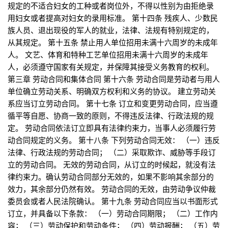
规定的不适合妇女的工种或者岗位外，不得以性别为由拒绝录
用妇女或者提高对妇女的录用标准。 第十四条 残疾人、少数民
族人员、退出现役的军人的就业，法律、法规有特别规定的，
从其规定。 第十五条 禁止用人单位招用未满十六周岁的未成年
人。 文艺、体育和特种工艺单位招用未满十六周岁的未成年
人，必须遵守国家有关规定，并保障其接受义务教育的权利。
第三章 劳动合同和集体合同 第十六条 劳动合同是劳动者与用人
单位确立劳动关系、明确双方权利和义务的协议。 建立劳动关
系应当订立劳动合同。 第十七条 订立和变更劳动合同，应当遵
循平等自愿、协商一致的原则，不得违反法律、行政法规的规
定。 劳动合同依法订立即具有法律约束力，当事人必须履行劳
动合同规定的义务。 第十八条 下列劳动合同无效： （一）违反
法律、行政法规的劳动合同； （二）采取欺诈、威胁等手段订
立的劳动合同。 无效的劳动合同，从订立的时候起，就没有法
律约束力。确认劳动合同部分无效的，如果不影响其余部分的
效力，其余部分仍然有效。 劳动合同的无效，由劳动争议仲裁
委员会或者人民法院确认。 第十九条 劳动合同应当以书面形式
订立，并具备以下条款： （一）劳动合同期限； （二）工作内
容； （三）劳动保护和劳动条件； （四）劳动报酬； （五）劳