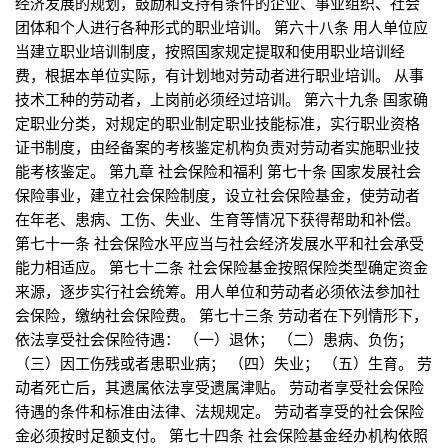
经济发展的规划，鼓励和支持有条件的企业、事业组织、社会
团体和个人进行各种形式的职业培训。 第六十八条 用人单位应
当建立职业培训制度，按照国家规定提取和使用职业培训经
费，根据本单位实际，有计划地对劳动者进行职业培训。 从事
技术工种的劳动者，上岗前必须经过培训。 第六十九条 国家确
定职业分类，对规定的职业制定职业技能标准，实行职业资格
证书制度，由经备案的考核鉴定机构负责对劳动者实施职业技
能考核鉴定。 第九章 社会保险和福利 第七十条 国家发展社会
保险事业，建立社会保险制度，设立社会保险基金，使劳动者
在年老、患病、工伤、失业、生育等情况下获得帮助和补偿。
第七十一条 社会保险水平应当与社会经济发展水平和社会承受
能力相适应。 第七十二条 社会保险基金按照保险类型确定资金
来源，逐步实行社会统筹。用人单位和劳动者必须依法参加社
会保险，缴纳社会保险费。 第七十三条 劳动者在下列情形下，
依法享受社会保险待遇： （一）退休； （二）患病、负伤；
（三）因工伤残或者患职业病； （四）失业； （五）生育。 劳
动者死亡后，其遗属依法享受遗属津贴。 劳动者享受社会保险
待遇的条件和标准由法律、法规规定。 劳动者享受的社会保险
金必须按时足额支付。 第七十四条 社会保险基金经办机构依照