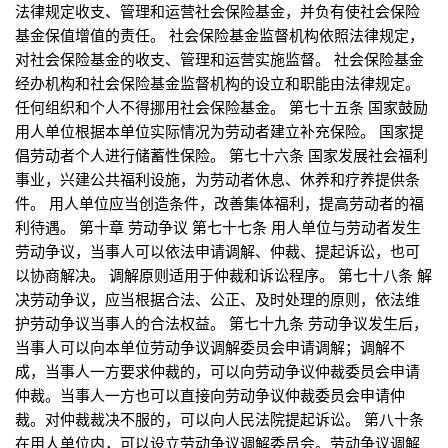
法律规定收支、管理和运营社会保险基金，并负有使社会保险
基金保值增值的责任。 社会保险基金监督机构依照法律规定，
对社会保险基金的收支、管理和运营实施监督。 社会保险基金
经办机构和社会保险基金监督机构的设立和职能由法律规定。
任何组织和个人不得挪用社会保险基金。 第七十五条 国家鼓励
用人单位根据本单位实际情况为劳动者建立补充保险。 国家提
倡劳动者个人进行储蓄性保险。 第七十六条 国家发展社会福利
事业，兴建公共福利设施，为劳动者休息、休养和疗养提供条
件。 用人单位应当创造条件，改善集体福利，提高劳动者的福
利待遇。 第十章 劳动争议 第七十七条 用人单位与劳动者发生
劳动争议，当事人可以依法申请调解、仲裁、提起诉讼，也可
以协商解决。 调解原则适用于仲裁和诉讼程序。 第七十八条 解
决劳动争议，应当根据合法、公正、及时处理的原则，依法维
护劳动争议当事人的合法权益。 第七十九条 劳动争议发生后，
当事人可以向本单位劳动争议调解委员会申请调解；调解不
成，当事人一方要求仲裁的，可以向劳动争议仲裁委员会申请
仲裁。当事人一方也可以直接向劳动争议仲裁委员会申请仲
裁。对仲裁裁决不服的，可以向人民法院提起诉讼。 第八十条
在用人单位内，可以设立劳动争议调解委员会。劳动争议调解