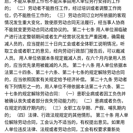
后，不能从事原工作也不能从事由用人单位另行安排的工作
的； （二）劳动者不能胜任工作，经过培训或者调整工作岗
位，仍不能胜任工作的； （三）劳动合同订立时所依据的客观
情况发生重大变化，致使原劳动合同无法履行，经当事人协商
不能就变更劳动合同达成协议的。 第二十七条 用人单位濒临破
产进行法定整顿期间或者生产经营状况发生严重困难，确需裁
减人员的，应当提前三十日向工会或者全体职工说明情况，听
取工会或者职工的意见，经向劳动行政部门报告后，可以裁减
人员。 用人单位依据本条规定裁减人员，在六个月内录用人员
的，应当优先录用被裁减的人员。 第二十八条 用人单位依据本
法第二十四条、第二十六条、第二十七条的规定解除劳动合同
的，应当依照国家有关规定给予经济补偿。 第二十九条 劳动者
有下列情形之一的，用人单位不得依据本法第二十六条、第二
十七条的规定解除劳动合同： （一）患职业病或者因工负伤并
被确认丧失或者部分丧失劳动能力的； （二）患病或者负伤，
在规定的医疗期内的； （三）女职工在孕期、产假、哺乳期内
的； （四）法律、行政法规规定的其他情形。 第三十条 用人单
位解除劳动合同，工会认为不适当的，有权提出意见。如果用
人单位违反法律、法规或者劳动合同，工会有权要求重新处