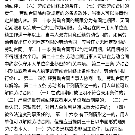
动纪律； （六）劳动合同终止的条件； （七）违反劳动合同的
责任。 劳动合同除前款规定的必备条款外，当事人可以协商约
定其他内容。 第二十条 劳动合同的期限分为有固定期限、无固
定期限和以完成一定的工作为期限。 劳动者在同一用人单位连
续工作满十年以上，当事人双方同意延续劳动合同的，如果劳
动者提出订立无固定期限的劳动合同，应当订立无固定期限的
劳动合同。 第二十一条 劳动合同可以约定试用期。试用期最长
不得超过六个月。 第二十二条 劳动合同当事人可以在劳动合同
中约定保守用人单位商业秘密的有关事项。 第二十三条 劳动合
同期满或者当事人约定的劳动合同终止条件出现，劳动合同即
行终止。 第二十四条 经劳动合同当事人协商一致，劳动合同可
以解除。 第二十五条 劳动者有下列情形之一的，用人单位可以
解除劳动合同： （一）在试用期间被证明不符合录用条件的；
（二）严重违反劳动纪律或者用人单位规章制度的； （三）严
重失职，营私舞弊，对用人单位利益造成重大损害的； （四）
被依法追究刑事责任的。 第二十六条 有下列情形之一的，用人
单位可以解除劳动合同，但是应当提前三十日以书面形式通知
劳动者本人： （一）劳动者患病或者非因工负伤，医疗期满