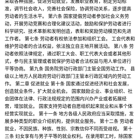
采取各种措施，促进劳动就业，发展职业教育，制定劳动标
准，调节社会收入，完善社会保险，协调劳动关系，逐步提高
劳动者的生活水平。 第六条 国家提倡劳动者参加社会义务劳
动，开展劳动竞赛和合理化建议活动，鼓励和保护劳动者进行
科学研究、技术革新和发明创造，表彰和奖励劳动模范和先进
工作者。 第七条 劳动者有权依法参加和组织工会。 工会代表和
维护劳动者的合法权益，依法独立自主地开展活动。 第八条 劳
动者依照法律规定，通过职工大会、职工代表大会或者其他形
式，参与民主管理或者就保护劳动者合法权益与用人单位进行
平等协商。 第九条 国务院劳动行政部门主管全国劳动工作。 县
级以上地方人民政府劳动行政部门主管本行政区域内的劳动工
作。 第二章 促进就业 第十条 国家通过促进经济和社会发展，
创造就业条件，扩大就业机会。 国家鼓励企业、事业组织、社
会团体在法律、行政法规规定的范围内兴办产业或者拓展经
营，增加就业。 国家支持劳动者自愿组织起来就业和从事个体
经营实现就业。 第十一条 地方各级人民政府应当采取措施，发
展多种类型的职业介绍机构，提供就业服务。 第十二条 劳动者
就业，不因民族、种族、性别、宗教信仰不同而受歧视。 第十
三条 妇女享有与男子平等的就业权利。在录用职工时，除国家