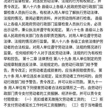
况进行监督检查，对违反劳动法律、法规的行为有权制止，并
责令改正。 第八十六条 县级以上各级人民政府劳动行政部门监
督检查人员执行公务，有权进入用人单位了解执行劳动法律、
法规的情况，查阅必要的资料，并对劳动场所进行检查。 县级
以上各级人民政府劳动行政部门监督检查人员执行公务，必须
出示证件，秉公执法并遵守有关规定。 第八十七条 县级以上各
级人民政府有关部门在各自职责范围内，对用人单位遵守劳动
法律、法规的情况进行监督。 第八十八条 各级工会依法维护劳
动者的合法权益，对用人单位遵守劳动法律、法规的情况进行
监督。 任何组织和个人对于违反劳动法律、法规的行为有权检
举和控告。 第十二章 法律责任 第八十九条 用人单位制定的劳
动规章制度违反法律、法规规定的，由劳动行政部门给予警
告，责令改正；对劳动者造成损害的，应当承担赔偿责任。 第
九十条 用人单位违反本法规定，延长劳动者工作时间的，由劳
动行政部门给予警告，责令改正，并可以处以罚款。 第九十一
条 用人单位有下列侵害劳动者合法权益情形之一的，由劳动行
政部门责令支付劳动者的工资报酬、经济补偿，并可以责令支
付赔偿金： （一）克扣或者无故拖欠劳动者工资的； （二）拒
不支付劳动者延长工作时间工资报酬的； （三）低于当地最低