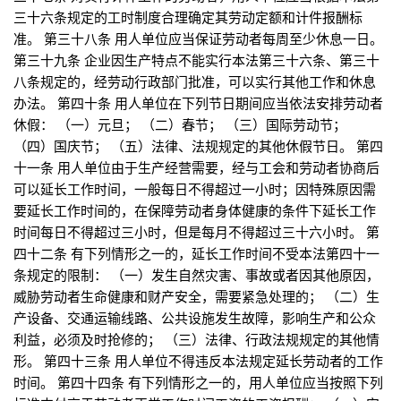
三十六条规定的工时制度合理确定其劳动定额和计件报酬标
准。 第三十八条 用人单位应当保证劳动者每周至少休息一日。
第三十九条 企业因生产特点不能实行本法第三十六条、第三十
八条规定的，经劳动行政部门批准，可以实行其他工作和休息
办法。 第四十条 用人单位在下列节日期间应当依法安排劳动者
休假： （一）元旦； （二）春节； （三）国际劳动节；
（四）国庆节； （五）法律、法规规定的其他休假节日。 第四
十一条 用人单位由于生产经营需要，经与工会和劳动者协商后
可以延长工作时间，一般每日不得超过一小时；因特殊原因需
要延长工作时间的，在保障劳动者身体健康的条件下延长工作
时间每日不得超过三小时，但是每月不得超过三十六小时。 第
四十二条 有下列情形之一的，延长工作时间不受本法第四十一
条规定的限制： （一）发生自然灾害、事故或者因其他原因，
威胁劳动者生命健康和财产安全，需要紧急处理的； （二）生
产设备、交通运输线路、公共设施发生故障，影响生产和公众
利益，必须及时抢修的； （三）法律、行政法规规定的其他情
形。 第四十三条 用人单位不得违反本法规定延长劳动者的工作
时间。 第四十四条 有下列情形之一的，用人单位应当按照下列