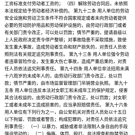
工资标准支付劳动者工资的； （四）解除劳动合同后，未依照
本法规定给予劳动者经济补偿的。 第九十二条 用人单位的劳动
安全设施和劳动卫生条件不符合国家规定或者未向劳动者提供
必要的劳动防护用品和劳动保护设施的，由劳动行政部门或者
有关部门责令改正，可以处以罚款；情节严重的，提请县级以
上人民政府决定责令停产整顿；对事故隐患不采取措施，致使
发生重大事故，造成劳动者生命和财产损失的，对责任人员依
照刑法有关规定追究刑事责任。 第九十三条 用人单位强令劳动
者违章冒险作业，发生重大伤亡事故，造成严重后果的，对责
任人员依法追究刑事责任。 第九十四条 用人单位非法招用未满
十六周岁的未成年人的，由劳动行政部门责令改正，处以罚
款；情节严重的，由市场监督管理部门吊销营业执照。 第九十
五条 用人单位违反本法对女职工和未成年工的保护规定，侵害
其合法权益的，由劳动行政部门责令改正，处以罚款；对女职
工或者未成年工造成损害的，应当承担赔偿责任。 第九十六条
用人单位有下列行为之一，由公安机关对责任人员处以十五日
以下拘留、罚款或者警告；构成犯罪的，对责任人员依法追究
刑事责任： （一）以暴力、威胁或者非法限制人身自由的手段
强迫劳动的； （二）侮辱、体罚、殴打、非法搜查和拘禁劳动