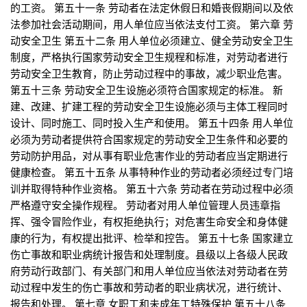
的工资。 第五十一条 劳动者在法定休假日和婚丧假期间以及依
法参加社会活动期间，用人单位应当依法支付工资。 第六章 劳
动安全卫生 第五十二条 用人单位必须建立、健全劳动安全卫生
制度，严格执行国家劳动安全卫生规程和标准，对劳动者进行
劳动安全卫生教育，防止劳动过程中的事故，减少职业危害。
第五十三条 劳动安全卫生设施必须符合国家规定的标准。 新
建、改建、扩建工程的劳动安全卫生设施必须与主体工程同时
设计、同时施工、同时投入生产和使用。 第五十四条 用人单位
必须为劳动者提供符合国家规定的劳动安全卫生条件和必要的
劳动防护用品，对从事有职业危害作业的劳动者应当定期进行
健康检查。 第五十五条 从事特种作业的劳动者必须经过专门培
训并取得特种作业资格。 第五十六条 劳动者在劳动过程中必须
严格遵守安全操作规程。 劳动者对用人单位管理人员违章指
挥、强令冒险作业，有权拒绝执行；对危害生命安全和身体健
康的行为，有权提出批评、检举和控告。 第五十七条 国家建立
伤亡事故和职业病统计报告和处理制度。县级以上各级人民政
府劳动行政部门、有关部门和用人单位应当依法对劳动者在劳
动过程中发生的伤亡事故和劳动者的职业病状况，进行统计、
报告和处理。 第七章 女职工和未成年工特殊保护 第五十八条