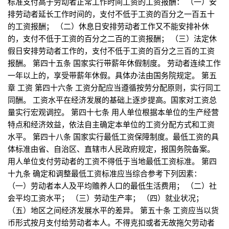
标准支付高于劳动者正常工作时间工资的工资报酬： （一）安
排劳动者延长工作时间的，支付不低于工资的百分之一百五十
的工资报酬； （二）休息日安排劳动者工作又不能安排补休
的，支付不低于工资的百分之二百的工资报酬； （三）法定休
假日安排劳动者工作的，支付不低于工资的百分之三百的工资
报酬。 第四十五条 国家实行带薪年休假制度。 劳动者连续工作
一年以上的，享受带薪年休假。具体办法由国务院规定。 第五
章 工资 第四十六条 工资分配应当遵循按劳分配原则，实行同工
同酬。 工资水平在经济发展的基础上逐步提高。国家对工资总
量实行宏观调控。 第四十七条 用人单位根据本单位的生产经营
特点和经济效益，依法自主确定本单位的工资分配方式和工资
水平。 第四十八条 国家实行最低工资保障制度。最低工资的具
体标准由省、自治区、直辖市人民政府规定，报国务院备案。
用人单位支付劳动者的工资不得低于当地最低工资标准。 第四
十九条 确定和调整最低工资标准应当综合参考下列因素：
（一）劳动者本人及平均赡养人口的最低生活费用； （二）社
会平均工资水平； （三）劳动生产率； （四）就业状况；
（五）地区之间经济发展水平的差异。 第五十条 工资应当以货
币形式按月支付给劳动者本人。不得克扣或者无故拖欠劳动者