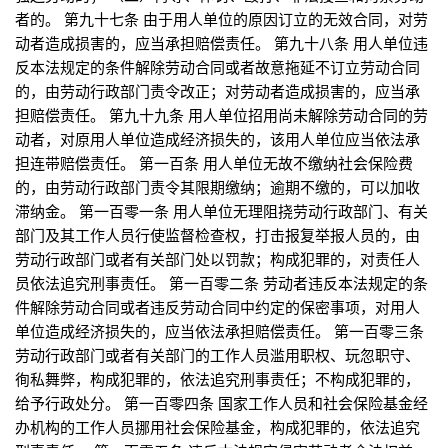
者的。 第九十七条 由于用人单位的原因订立的无效合同，对劳
动者造成损害的，应当承担赔偿责任。 第九十八条 用人单位违
反本法规定的条件解除劳动合同或者故意拖延不订立劳动合同
的，由劳动行政部门责令改正；对劳动者造成损害的，应当承
担赔偿责任。 第九十九条 用人单位招用尚未解除劳动合同的劳
动者，对原用人单位造成经济损失的，该用人单位应当依法承
担连带赔偿责任。 第一百条 用人单位无故不缴纳社会保险费
的，由劳动行政部门责令其限期缴纳；逾期不缴的，可以加收
滞纳金。 第一百零一条 用人单位无理阻挠劳动行政部门、有关
部门及其工作人员行使监督检查权，打击报复举报人员的，由
劳动行政部门或者有关部门处以罚款；构成犯罪的，对责任人
员依法追究刑事责任。 第一百零二条 劳动者违反本法规定的条
件解除劳动合同或者违反劳动合同中约定的保密事项，对用人
单位造成经济损失的，应当依法承担赔偿责任。 第一百零三条
劳动行政部门或者有关部门的工作人员滥用职权、玩忽职守、
徇私舞弊，构成犯罪的，依法追究刑事责任；不构成犯罪的，
给予行政处分。 第一百零四条 国家工作人员和社会保险基金经
办机构的工作人员挪用社会保险基金，构成犯罪的，依法追究