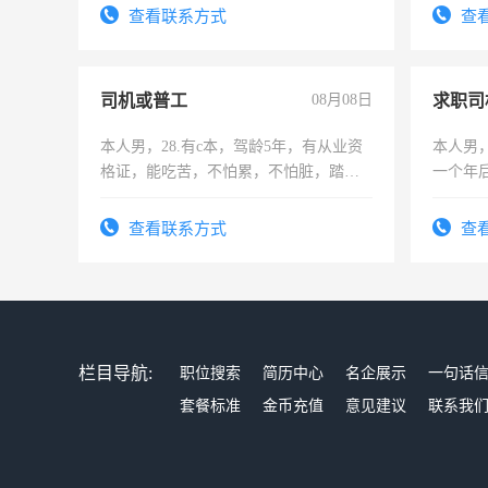
频，培训手机拍摄剪辑，教你玩转抖
查看联系方式
查
音！你也可以成为拍摄达人！你也可以
成为拍摄达人！
司机或普工
08月08日
求职司
本人男，28.有c本，驾龄5年，有从业资
本人男，
格证，能吃苦，不怕累，不怕脏，踏
一个年
实，需求稳定工作一份，保险不干
加班。
查看联系方式
查
栏目导航:
职位搜索
简历中心
名企展示
一句话
套餐标准
金币充值
意见建议
联系我