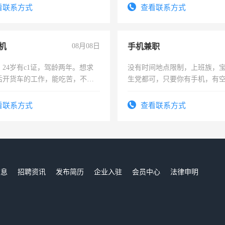
结识有识之士，共享未来。
看联系方式
查看联系方式
机
08月08日
手机兼职
24岁有c1证，驾龄两年。想求
没有时间地点限制，上班族，
后开货车的工作，能吃苦，不怕
生党都可，只要你有手机，有
间，一单一结，一天二三十不
勤快的四五十，每天挣零花钱
看联系方式
查看联系方式
信息
招聘资讯
发布简历
企业入驻
会员中心
法律申明
们