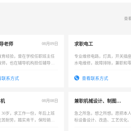
查
导老师
08月09日
求职电工
教育经验，曾在学校任职班主任
专业维修电路，灯具，开关插
教师，也在辅导机构担任辅导教
水电维修，故障排除，兼职和
周一至周五辅导老师的工作
看联系方式
查看联系方式
司机
08月08日
兼职机械设计、制图、设备改造
，30岁，求工作一份，年后上班
急之所急，想之所想。愿把本
吃苦耐劳，踏实肯干，保险销售
标设备设计、改造、工艺优化
作和分解的经验与您分享。 真