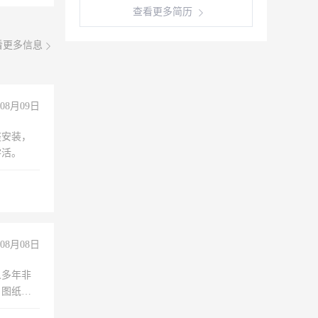
查看更多简历
看更多信息
08月09日
座安装，
零活。
08月08日
人多年非
、图纸制
诚合作，