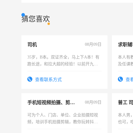
猜您喜欢
司机
08月09日
求职辅
35岁，B本。双证齐全，马上下A本！有
本人有
跑长途，和拉大超的经验！以前开九米
及任课
六，渣土车
师，求
查看联系方式
查
手机短视频拍摄、剪辑、抖音快手
08月09日
普工 
可为个人、门店、单位、企业拍摄短视
本人男
频，培训手机拍摄剪辑，教你玩转抖音
也可，
可为个人、门店、单位、企业拍摄短视
勿扰