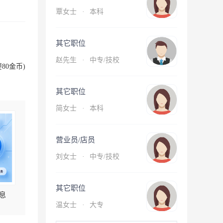
覃女士
·
本科
其它职位
赵先生
·
中专/技校
80金币)
其它职位
简女士
·
本科
营业员/店员
刘女士
·
中专/技校
其它职位
息
温女士
·
大专